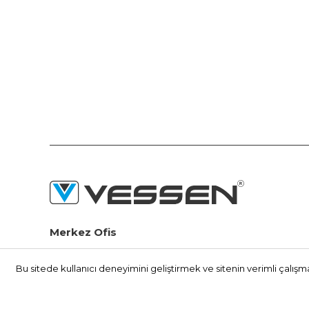
Merkez Ofis
Seyitnizam Mah. Demirciler Sit. 1.Yol No:73 Zeytinburnu /
İSTANBUL
Bu sitede kullanıcı deneyimini geliştirmek ve sitenin verimli çalışm
(+90) 212 415 48 15