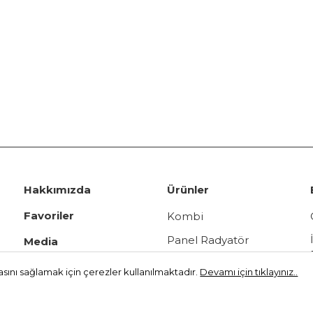
Hakkımızda
Ürünler
Favoriler
Kombi
Panel Radyatör
Media
Vana Grubu
Videolar
asını sağlamak için çerezler kullanılmaktadır.
Devamı için tıklayınız..