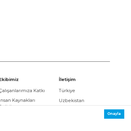
Ekibimiz
İletişim
Çalışanlarımıza Katkı
Türkiye
İnsan Kaynakları
Uzbekistan
Politikası
Russia
Onayla
Kişisel Verilerin
Korunması Kanununu