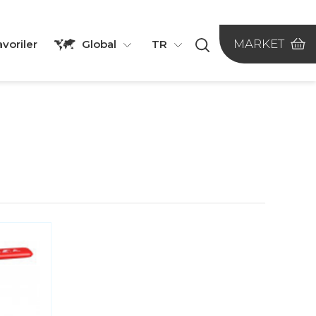
MARKET
avoriler
Global
TR