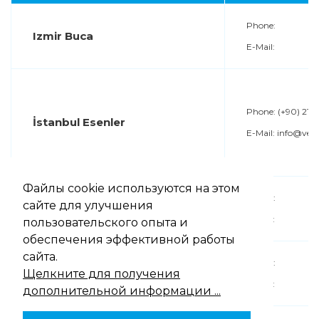
Phone:
Izmir Buca
E-Mail:
Phone:
(+90) 212 
İstanbul Esenler
E-Mail:
info@ves
Файлы cookie используются на этом
Phone:
сайте для улучшения
Ankara Çankaya
E-Mail:
пользовательского опыта и
обеспечения эффективной работы
сайта.
Phone:
Rusya Moskova
Щелкните для получения
E-Mail:
дополнительной информации ...