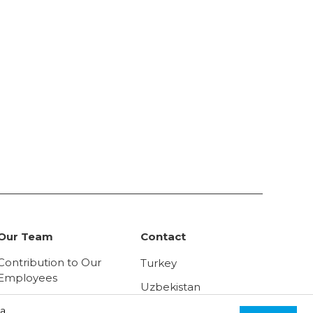
Our Team
Contact
Contribution to Our
Turkey
Employees
Uzbekistan
Human Resources
Russia
а.