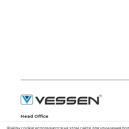
Head Office
Seyitnizam Mah. Demirciler Sit. 1.Yol No:73 Zeytinburnu /
Файлы cookie используются на этом сайте для улучшения по