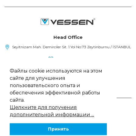
Head Office
Seyitnizam Mah. Demirciler Sit. 1.Yol No:73 Zeytinburnu / İSTANBUL
(+90) 212 415 48 15
Файлы cookie используются на этом
info@vessen.com
сайте для улучшения
пользовательского опыта и
обеспечения эффективной работы
сайта.
Щелкните для получения
Vessen, Все права защищены
13/5000 Политика использования файлов cookie
дополнительной информации ...
Закон о защите персональных данных
политика конфиденциальности
Принять
Веб-дизайн
MediaClick