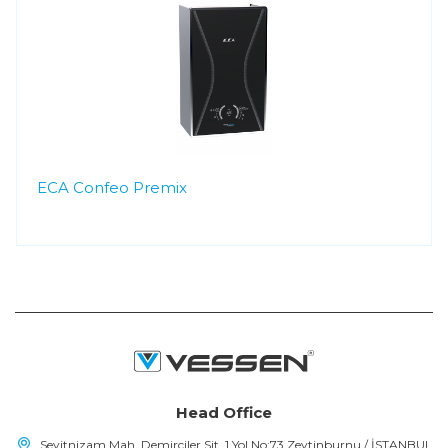
ECA Confeo Premix
Head Office
Seyitnizam Mah. Demirciler Sit. 1.Yol No:73 Zeytinburnu / İSTANBUL