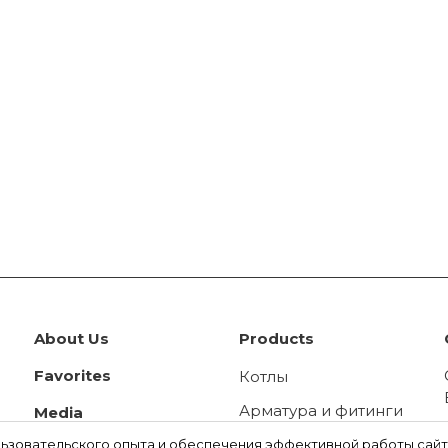
About Us
Products
Favorites
Котлы
Арматура и фитинги
Media
Панельные
льзовательского опыта и обеспечения эффективной работы сайт