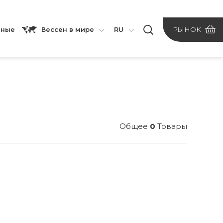
Вессен в мире
нные
RU
РЫНОК
Общее
0
Товары