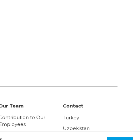
Our Team
Contact
Contribution to Our
Turkey
Employees
Uzbekistan
Human Resources
Russia
а.