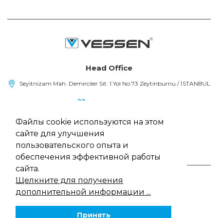
Head Office
Seyitnizam Mah. Demirciler Sit. 1.Yol No:73 Zeytinburnu / İSTANBUL
(+90) 212 415 48 15
Файлы cookie используются на этом
info@vessen.com
сайте для улучшения
пользовательского опыта и
обеспечения эффективной работы
сайта.
Щелкните для получения
Vessen, Все права защищены
13/5000 Политика использования файлов cookie
дополнительной информации ...
Закон о защите персональных данных
политика конфиденциальности
Принять